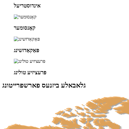
אינדוסטריעל
קאָנסומער
פּאַקאַדזשינג
פּרעציזיע טולינג
גלאבאלע ביזנעס פארשפרייטונג