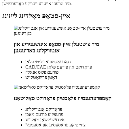
מיר טרעפֿן אייערע יינציקע באַדערפֿנישן.
איין-סטאָפּ מאָלדינג לייזונג
מיר צושטעלן איין-סטאָפּ אינזשעניריע און
אַנטוויקלונג באַדינונגען
מאַנופאַקטוראַביליטי פּלאַן
CAD/CAE פּראָדוקט און פורעם פּלאַן
פורעם פלוס אנאליז
דאַטן פּריוואַטקייט
קאָמפּרעהענסיוו פּלאַסטיק פּראָדוקט סאַלושאַנז
פּראָדוקט אַנטוויקלונג
פּרעציזיע פורעם מאכן
אינדזשעקשאַן מאָלדינג
צווייטיקע פּראַסעסינג און אַסעמבלי