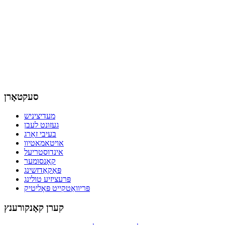
סעקטאָרן
מעדיציניש
געזונט לעבן
בעיבי זאָרג
אויטאמאטיוו
אינדוסטריעל
קאָנסומער
פּאַקאַדזשינג
פּרעציזיע טולינג
פּריוואַטקייט פּאָליטיק
קערן קאָנקורענץ