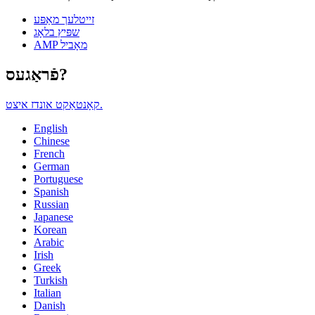
זייטלעך מאַפּע
שפּיץ בלאָג
AMP מאָביל
פֿראַגעס?
קאָנטאַקט אונדז איצט.
English
Chinese
French
German
Portuguese
Spanish
Russian
Japanese
Korean
Arabic
Irish
Greek
Turkish
Italian
Danish