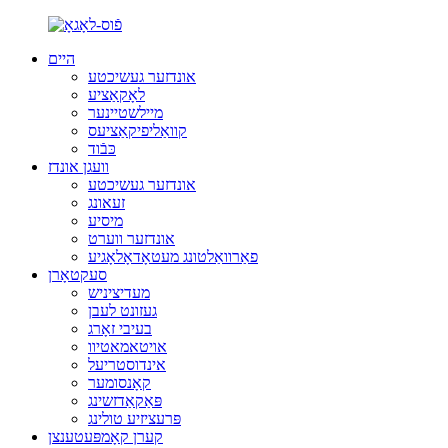
היים
אונדזער געשיכטע
לאָקאַציע
מיילשטיינער
קוואַליפיקאַציעס
כּבֿוד
וועגן אונדז
אונדזער געשיכטע
זעאונג
מיסיע
אונדזער ווערט
פאַרוואַלטונג מעטאָדאָלאָגיע
סעקטאָרן
מעדיציניש
געזונט לעבן
בעיבי זאָרג
אויטאמאטיוו
אינדוסטריעל
קאָנסומער
פּאַקאַדזשינג
פּרעציזיע טולינג
קערן קאָמפּעטענצן