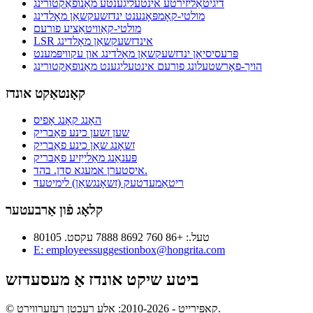
דיגיטאַליזירטע אינטעליגענטע מאַנופאַקטורינג
מולטי-קאָמפּאָנענט ינדזשעקשאַן מאָלדינג
מולטי-קאַוויטאַציע פורעם
LSR אינדזשעקשאַן מאָלדינג
פּרעסיסיאָן ינדזשעקשאַן מאָלדינג און עקוויפּמענט
הויך-פאָרשטעלונג פורעם אינטעליגענט מאַנופאַקטורינג
קאָנטאַקט אונדז
האָנג קאָנג אָפיס
שען זשען כינע פאַבריק
זשאָנג שאַן כינע פאַבריק
פּענאַנג מאַלייַזיע פאַבריק
איסטערן אמעגא סדן. בהד.
ריטאַמעדטעק (זשאָנגשאַן) לימיטעד
קלאָג פֿון אַרבעטער
טעל.: +86 760 8692 7888 עקסט. 80105
E: employeessuggestionbox@hongrita.com
ביטע שיקט אונדז אַ מעסעדזש
© קאַפּירייט - 2010-2026: אַלע רעכטן רעזערווירט.