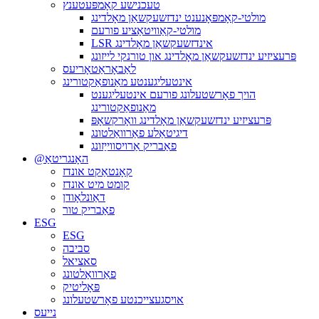
טעכנישע קאָמפּעטענץ
מולטי-קאָמפּאָנענט ינדזשעקשאַן מאָלדינג
מולטי-קאַוויטאַציע פורעם
LSR אינדזשעקשאַן מאָלדינג
פּרעציזיע ינדזשעקשאַן מאָלדינג און טורנקי לייזונג
לאַבאָראַטאָריעס
אינטעליגענטע מאַנופאַקטורינג
הויך פאָרשטעלונג פורעם אינטעליגענט
מאַנופאַקטורינג
פּרעציזיע ינדזשעקשאַן מאָלדינג וואָרקשאָפּ
דיגיטאַלע פאַרוואַלטונג
פאַבריק אַרויסווייַזונג
@האָנגריטאַ
קאָנטאַקט אונדז
קומט מיט אונדז
דאַונלאָודן
פאַבריק טור
ESG
ESG
סביבה
סאציאל
פאַרוואַלטונג
פּאָליטיק
אויסגעצייכנטע פאָרשטעלונג
נייעס