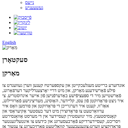
נייעס
געשעעניש
English
סעקטאָרן
מאַרקן
אונדזערע ברייטע מעגלעכקייטן און עקספּערטיז קענען ווערן געווענדט צו
פילע פֿאַרשידענע מאַרקן, און מיט דריי יאָרצענדליקער דערפאַרונג,
פֿאַרשטייען מיר די ספּעציפֿישע באַדערפֿנישן פֿון אייער אינדוסטריע. צי
איר ניצט פּראָדוקטן פֿון עסן, קליידער, האָוסינג, מעדיצינישע פֿאַרוויילונג,
אאַז"וו, קענט איר דערגרייכן די פּראָדוקטן און פורמען וואָס איר
ערוואַרטעט צו פּראָדוצירן מיט דער בעסטער אַקיעראַסי און
קאָנסיסטענץ. מיר ינוועסטירן קעסיידער אין די מערסט אַוואַנסירטע
ויסריכט, קעסיידערדיקע פֿאַרבעסערונג און כידעש צו אינטעליגענטער
פּראָדוקציע ווערט-צוגעגעבענער קוואַליטעט פארזיכערונג צו ענשור אַז