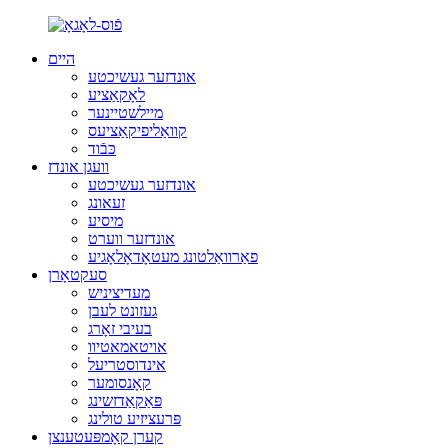
היים
אונדזער געשיכטע
לאָקאַציע
מיילשטיינער
קוואַליפיקאַציעס
כּבֿוד
וועגן אונדז
אונדזער געשיכטע
זעאונג
מיסיע
אונדזער ווערט
פאַרוואַלטונג מעטאָדאָלאָגיע
סעקטאָרן
מעדיציניש
געזונט לעבן
בעיבי זאָרג
אויטאמאטיוו
אינדוסטריעל
קאָנסומער
פּאַקאַדזשינג
פּרעציזיע טולינג
קערן קאָמפּעטענצן