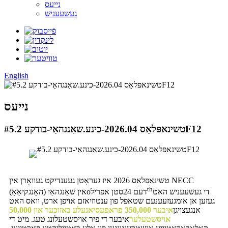
נייעס
געשעעניש
English
נייעס
טשינאפּלאַס 2026.04-כינע.שאַנגהאַי-בודקע #5.2F12
טשינאַפּלאַס 2026 איז געראָטן געענדיקט געוואָרן אין NECC
th
די געשעעניש האט
דעם 24סטן אפריל
o
(האָנגקיאַאָ) אין שאַנגהאַי
געזען אן אומגעזעענעם שטאפל פון ענטוזיאזם אויפן ארט, וואס האט
אנגעצויגן
איבער 350,000 פראפעסיאנעלע באזוכער און 50,000
אויסשטעלער
איבער די פיר אויסשטעלונג טעג. מיט די