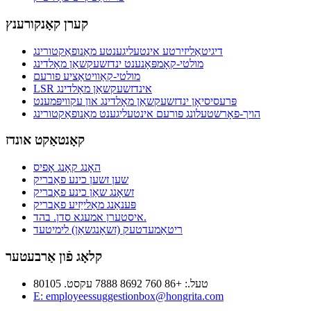
קערן קאָנקורענץ
דיגיטאַליזירטע אינטעליגענטע מאַנופאַקטורינג
מולטי-קאָמפּאָנענט ינדזשעקשאַן מאָלדינג
מולטי-קאַוויטאַציע פורעם
LSR אינדזשעקשאַן מאָלדינג
פּרעסיסיאָן ינדזשעקשאַן מאָלדינג און עקוויפּמענט
הויך-פאָרשטעלונג פורעם אינטעליגענט מאַנופאַקטורינג
קאָנטאַקט אונדז
האָנג קאָנג אָפיס
שען זשען כינע פאַבריק
זשאָנג שאַן כינע פאַבריק
פּענאַנג מאַלייַזיע פאַבריק
איסטערן אמעגא סדן. בהד.
ריטאַמעדטעק (זשאָנגשאַן) לימיטעד
קלאָג פֿון אַרבעטער
טעל.: +86 760 8692 7888 עקסט. 80105
E: employeessuggestionbox@hongrita.com