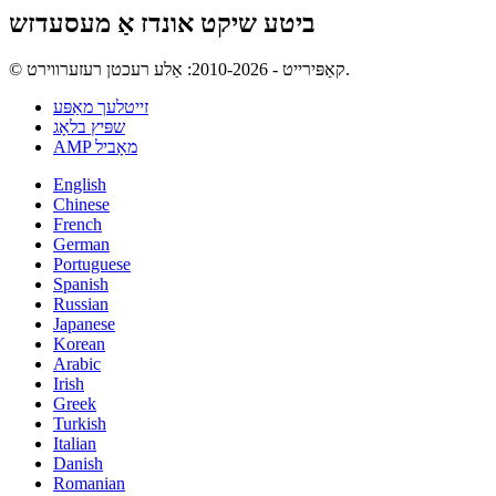
ביטע שיקט אונדז אַ מעסעדזש
© קאַפּירייט - 2010-2026: אַלע רעכטן רעזערווירט.
זייטלעך מאַפּע
שפּיץ בלאָג
AMP מאָביל
English
Chinese
French
German
Portuguese
Spanish
Russian
Japanese
Korean
Arabic
Irish
Greek
Turkish
Italian
Danish
Romanian