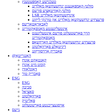
טעכנישע קאָמפּעטענץ
מולטי-קאָמפּאָנענט ינדזשעקשאַן מאָלדינג
מולטי-קאַוויטאַציע פורעם
LSR אינדזשעקשאַן מאָלדינג
פּרעציזיע ינדזשעקשאַן מאָלדינג און טורנקי לייזונג
לאַבאָראַטאָריעס
אינטעליגענטע מאַנופאַקטורינג
הויך פאָרשטעלונג פורעם אינטעליגענט
מאַנופאַקטורינג
פּרעציזיע ינדזשעקשאַן מאָלדינג וואָרקשאָפּ
דיגיטאַלע פאַרוואַלטונג
פאַבריק אַרויסווייַזונג
@האָנגריטאַ
קאָנטאַקט אונדז
קומט מיט אונדז
דאַונלאָודן
פאַבריק טור
ESG
ESG
סביבה
סאציאל
פאַרוואַלטונג
פּאָליטיק
אויסגעצייכנטע פאָרשטעלונג
נייעס