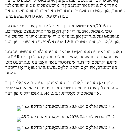
קאלאבאראטיווע אנשטרענגונגען פון אלע באטייליקטע פארטייען,
איז די אלגעמיינע ארדענונג פון די אויסשטעלונג גוט אויפגעהאלטן
געווארן, און האט ערפאלגרייך געזארגט פאר זיכערע אפעראציעס און
זיכערהייט פאר אזא גרויסן געשעעניש.
זינט 2016,
האָנגריטאַ
האט זיך באַטייליקט אין אַכט סעסיעס פון
טשינאַפּלאַס. איבער די יאָרן, האָבן מיר אויסגענוצט צאָלרייכע
געשעפט געלעגנהייטן און געזען מיט די אייגענע אויגן די כידעש און
טעכנאָלאָגישע פֿאָרשריט פון דער LSR און פּלאַסטיק אינדוסטריע.
דאַנק דער איבערגעגעבנקייט און אומאויפהערלעכע אָנשטרענגונגען
פון LSR און פּלאַסטיק פּראָפעסיאָנאַלן, וועלכע זענען געבליבן טיף
איינגעוואָרצלט אין דער אינדוסטריע און האָבן ענג געאַרבעט מיט
פּאַרטנערס, איז דאָס וועלט-קלאַס געשעעניש געוואָרן אַ גרויסער
הצלחה.
קוקנדיק פאָרויס, לאָמיר זיך פֿאַראייניקן הענט צו קאַנאַליזירן די
ענערגיע פֿון אונדזער אינדוסטריע און העכערן די הויך-קוואַליטעט
אַנטוויקלונג פֿון דער LSR און פּלאַסטיק מאָלדינג געגנט.