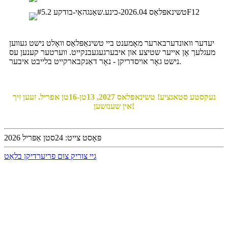
יעדער וואונדערבארער מאָמענט ביי טשינאַפּלאַס וואָלט נישט געווען
מעגלעך אָן אייער שטיצע און איבערגעגעבנקייט. ווערטער קענען עס
נישט גאָר אויסדריקן - נאָר דאַנקבארקייט בלייבט איבער.
נעקסטע סטאנציע! טשינאפלאס 2027, 13טן-16טן אפריל. זעען זיך
אין שענזשען!
פּאָסט צייט: 24סטן אַפּריל 2026
גיי צוריק צום פריערדיקן בלאַט