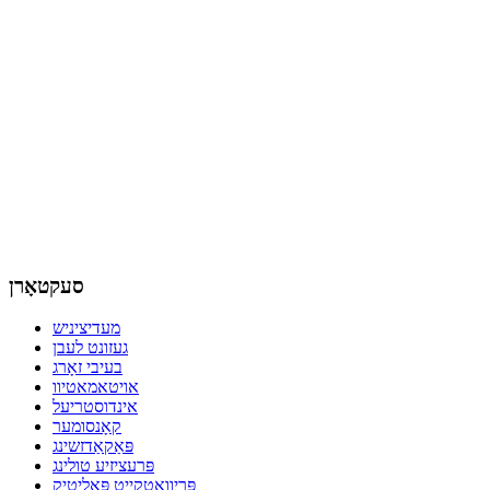
סעקטאָרן
מעדיציניש
געזונט לעבן
בעיבי זאָרג
אויטאמאטיוו
אינדוסטריעל
קאָנסומער
פּאַקאַדזשינג
פּרעציזיע טולינג
פּריוואַטקייט פּאָליטיק