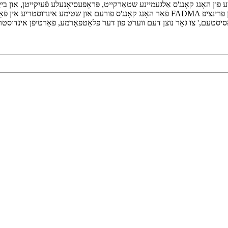
 ​​האָנג קאָנג'ס אַלגעמיינע שטאַרקייט, פּראָפעסיאָנעלע פֿעיִקייטן, און ב
פֿאַר האָנג קאָנג'ס פורעם און שטימע אינדוסטריע אין פֿאָרעמען די אַזיאַטישע מאַנופאַקטורינג
ָסיסטעם,' צו גאָר נוצן דעם ווערט פון דער פּלאַטפאָרמע, פֿאַרטיפֿן אינדוסטריע