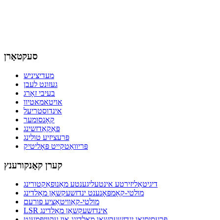
סעקטאָרן
מעדיציניש
געזונט לעבן
בעיבי זאָרג
אויטאמאטיוו
אינדוסטריעל
קאָנסומער
פּאַקאַדזשינג
פּרעציזיע טולינג
פּריוואַטקייט פּאָליטיק
קערן קאָנקורענץ
דיגיטאַליזירטע אינטעליגענטע מאַנופאַקטורינג
מולטי-קאָמפּאָנענט ינדזשעקשאַן מאָלדינג
מולטי-קאַוויטאַציע פורעם
LSR אינדזשעקשאַן מאָלדינג
פּרעסיסיאָן ינדזשעקשאַן מאָלדינג און עקוויפּמענט