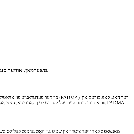
אויפרעגנדע מעלדונג! HKMDC איז ערוויילט געווארן אלס FADMA טשערמאן, אונזער סעאָ פעליקס טשוי איז באשטימט געווארן אלס טשערמאן.
פורעם ראט (HKMDC) איז ערפאלגרייך ערוויילט געווארן אלס דער פארזיצער פון FADMA, און אונזער סעאָ, הער פעליקס טשוי פון האנגריטא, האט אנגענומען די באשטימונג צו דינען אלס דער פארזיצער פון FADMA.