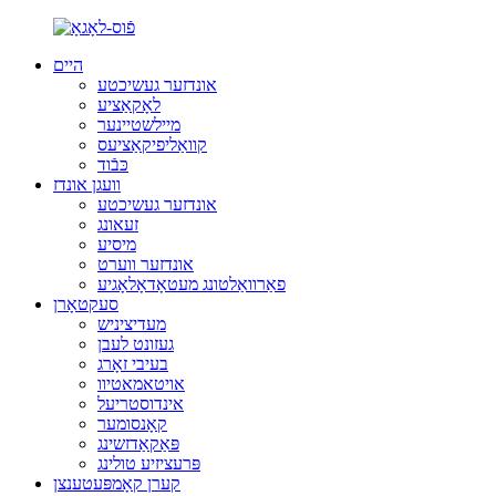
היים
אונדזער געשיכטע
לאָקאַציע
מיילשטיינער
קוואַליפיקאַציעס
כּבֿוד
וועגן אונדז
אונדזער געשיכטע
זעאונג
מיסיע
אונדזער ווערט
פאַרוואַלטונג מעטאָדאָלאָגיע
סעקטאָרן
מעדיציניש
געזונט לעבן
בעיבי זאָרג
אויטאמאטיוו
אינדוסטריעל
קאָנסומער
פּאַקאַדזשינג
פּרעציזיע טולינג
קערן קאָמפּעטענצן