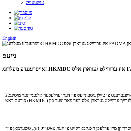
געשעעניש
English
נייעס
22סטן אפריל, 2026 – מיר זענען אויפגערעגט צו טיילן גוטע נייעס פון דער יערלעכער אלגעמיינער מיטינג (AGM) פון דער פעדעראציע פון ​​אזיאטישע פורעם און פורעם אסאסיאציעס (FADMA). דער האנג קאנג פורעם און
ויסדריקן מיין ערלעכן דאנקבארקייט צו הער.
פּאַטריק האָ
, טשערמאַן פון HKMDC, און די גאנצע HKMDC מאַנשאַפֿט פֿאַר זייער צוטרוי און שטיצע," האָט געזאָגט פעליקס טשוי. "די וואַלן איז אַ שטאַרקע