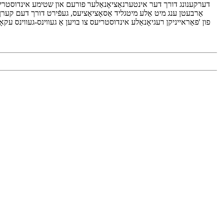
דערקענונג דורך דער אינטערנאַציאָנאַלער פורעם און שטימע אינדוסטריע פון
פון 'פאַראייניקן רעגיאָנאַלע אינדוסטריעס צו בויען אַ געווינס-געווינס עקא