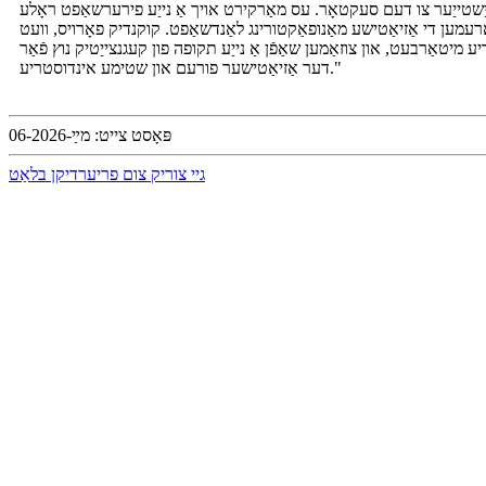
ייַשטייַער צו דעם סעקטאָר. עס מאַרקירט אויך אַ נייַע פירערשאַפט ראָלע
 לאַנדשאַפט. קוקנדיק פאָרויס, וועט FADMA אַרבעטן ענג מיט אַלע מיטגליד אַסאָציאַציעס, געפֿירט דורך דעם קערן פּרינציפּ
 מיטאַרבעט, און צוזאַמען שאַפֿן אַ נייַע תקופה פון קעגנצייַטיק נוץ פֿאַר
דער אַזיאַטישער פורעם און שטימע אינדוסטריע."
פּאָסט צייט: מײַ-06-2026
גיי צוריק צום פריערדיקן בלאַט