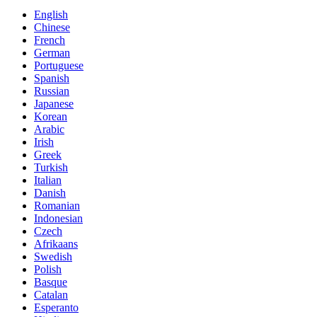
English
Chinese
French
German
Portuguese
Spanish
Russian
Japanese
Korean
Arabic
Irish
Greek
Turkish
Italian
Danish
Romanian
Indonesian
Czech
Afrikaans
Swedish
Polish
Basque
Catalan
Esperanto