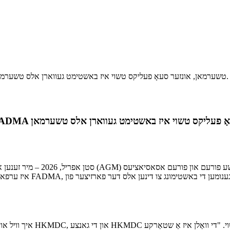
"איך וויל א