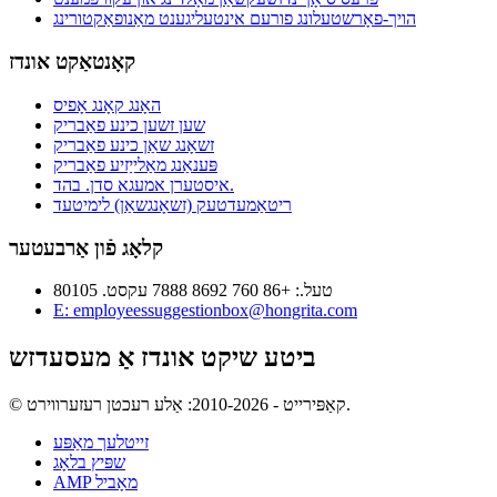
הויך-פאָרשטעלונג פורעם אינטעליגענט מאַנופאַקטורינג
קאָנטאַקט אונדז
האָנג קאָנג אָפיס
שען זשען כינע פאַבריק
זשאָנג שאַן כינע פאַבריק
פּענאַנג מאַלייַזיע פאַבריק
איסטערן אמעגא סדן. בהד.
ריטאַמעדטעק (זשאָנגשאַן) לימיטעד
קלאָג פֿון אַרבעטער
טעל.: +86 760 8692 7888 עקסט. 80105
E: employeessuggestionbox@hongrita.com
ביטע שיקט אונדז אַ מעסעדזש
© קאַפּירייט - 2010-2026: אַלע רעכטן רעזערווירט.
זייטלעך מאַפּע
שפּיץ בלאָג
AMP מאָביל