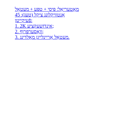
מאַטעריאַל: פּיסי + טפּע + מעטאַל
אַנטוויקלונג ציקל (טעג): 45
פֿעיִקייטן:
1. 2K אינדזשעקציע;
2. וואַסערפּרוף;
3. מעטאַל אַריינלייגן מאָלדינג.