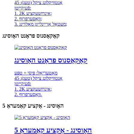
אַנטוויקלונג ציקל (טעג): 45
פֿעיִקייטן:
1. 2K אינדזשעקציע;
2. וואַסערפּרוף;
3. מעטאַל אַריינלייגן מאָלדינג;
קאָקאָסנוס פראָנט האָוסינג
קאָקאָסנוס פראָנט האָוסינג
מאַטעריאַל: פּיסי + טפּע
אַנטוויקלונג ציקל (טעג): 45
פֿעיִקייטן:
1. 2K אינדזשעקציע;
2. וואַסערפּרוף.
האָוסינג - אַקציע קאַמעראַ 5
האָוסינג - אַקציע קאַמעראַ 5