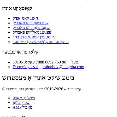
קאָנטאַקט אונדז
האָנג קאָנג אָפיס
שען זשען כינע פאַבריק
זשאָנג שאַן כינע פאַבריק
פּענאַנג מאַלייַזיע פאַבריק
איסטערן אמעגא סדן. בהד.
ריטאַמעדטעק (זשאָנגשאַן) לימיטעד
קלאָג פֿון אַרבעטער
טעל.: +86 760 8692 7888 עקסט. 80105
E: employeessuggestionbox@hongrita.com
ביטע שיקט אונדז אַ מעסעדזש
© קאַפּירייט - 2010-2026: אַלע רעכטן רעזערווירט.
זייטלעך מאַפּע
שפּיץ בלאָג
AMP מאָביל