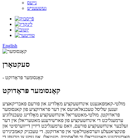
נייעס
געשעעניש
English
סעקטאָרן
- קאָנסומער פּראָדוקט
קאָנסומער פּראָדוקט
מולטי-קאמפאנענט אינדזשעקציע מאָלדינג און פורעם פאבריקאציע
זענען שליסל טעכנאלאגיעס אין דער פראדוקציע פון ​​קאנסומער
פראדוקטן. מולטי-מאטעריאל אינדזשעקציע מאָלדינג טעכנולוגיע
ערמעגליכט די אינדזשעקציע פון ​​פארשידענע מאטעריאלן אין דער
זעלבער אינדזשעקציע פורעם, וואס ערמעגליכט דיזיין דייווערסיטי און
פונקציאנעלע ווערסאַטילאַטי אין פראדוקטן. די טעכניק קאמבינירט
פארשידענע מאטעריאלן ווי פלאסטיק, מעטאלן, און גומע צו טרעפן די