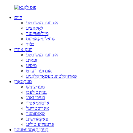
היים
אונדזער געשיכטע
לאָקאַציע
מיילשטיינער
קוואַליפיקאַציעס
כּבֿוד
וועגן אונדז
אונדזער געשיכטע
זעאונג
מיסיע
אונדזער ווערט
פאַרוואַלטונג מעטאָדאָלאָגיע
סעקטאָרן
מעדיציניש
געזונט לעבן
בעיבי זאָרג
אויטאמאטיוו
אינדוסטריעל
קאָנסומער
פּאַקאַדזשינג
פּרעציזיע טולינג
קערן קאָמפּעטענצן