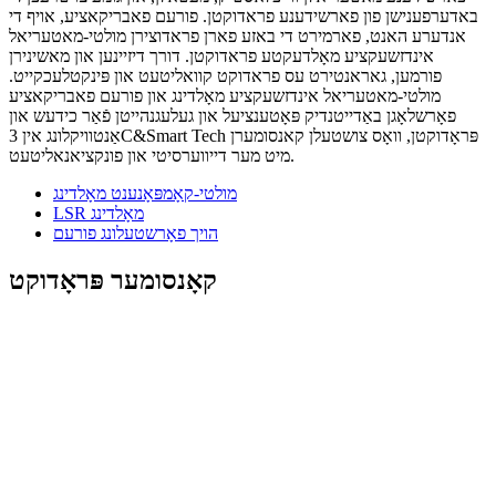
באדערפענישן פון פארשידענע פראדוקטן. פורעם פאבריקאציע, אויף די
אנדערע האנט, פארמירט די באזע פארן פראדוצירן מולטי-מאטעריאל
אינדזשעקציע מאָלדעקטע פראדוקטן. דורך דיזיינען און מאשינירן
פורמען, גאראנטירט עס פראדוקט קוואליטעט און פּינקטלעכקייט.
מולטי-מאטעריאל אינדזשעקציע מאָלדינג און פורעם פאבריקאציע
פאָרשלאָגן באַדייטנדיק פּאָטענציעל און געלעגנהייטן פֿאַר כידעש און
אַנטוויקלונג אין 3C&Smart Tech פּראָדוקטן, וואָס צושטעלן קאנסומערן
מיט מער דייווערסיטי און פונקציאנאליטעט.
מולטי-קאָמפּאָנענט מאָלדינג
LSR מאָלדינג
הויך פאָרשטעלונג פורעם
קאָנסומער פּראָדוקט