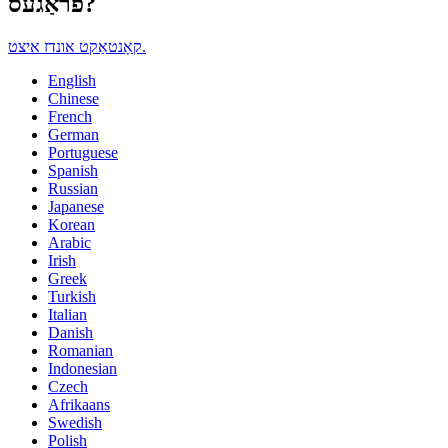
פֿראַגעס?
קאָנטאַקט אונדז איצט.
English
Chinese
French
German
Portuguese
Spanish
Russian
Japanese
Korean
Arabic
Irish
Greek
Turkish
Italian
Danish
Romanian
Indonesian
Czech
Afrikaans
Swedish
Polish