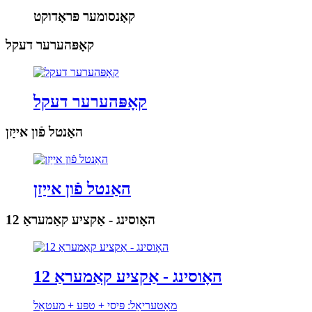
קאָנסומער פּראָדוקט
קאָפּהערער דעקל
קאָפּהערער דעקל
האַנטל פֿון אייַזן
האַנטל פֿון אייַזן
האָוסינג - אַקציע קאַמעראַ 12
האָוסינג - אַקציע קאַמעראַ 12
מאַטעריאַל: פּיסי + טפּע + מעטאַל