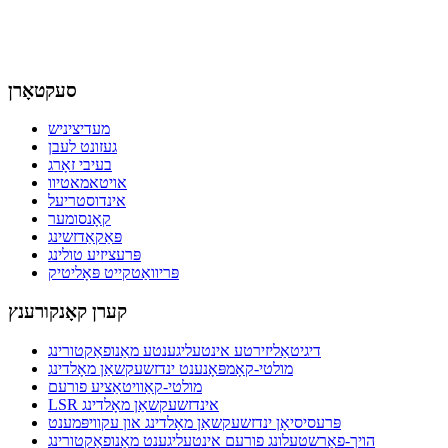
סעקטאָרן
מעדיציניש
געזונט לעבן
בעיבי זאָרג
אויטאמאטיוו
אינדוסטריעל
קאָנסומער
פּאַקאַדזשינג
פּרעציזיע טולינג
פּריוואַטקייט פּאָליטיק
קערן קאָנקורענץ
דיגיטאַליזירטע אינטעליגענטע מאַנופאַקטורינג
מולטי-קאָמפּאָנענט ינדזשעקשאַן מאָלדינג
מולטי-קאַוויטאַציע פורעם
LSR אינדזשעקשאַן מאָלדינג
פּרעסיסיאָן ינדזשעקשאַן מאָלדינג און עקוויפּמענט
הויך-פאָרשטעלונג פורעם אינטעליגענט מאַנופאַקטורינג