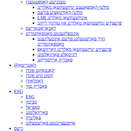
טעכנישע קאָמפּעטענץ
מולטי-קאָמפּאָנענט ינדזשעקשאַן מאָלדינג
מולטי-קאַוויטאַציע פורעם
LSR אינדזשעקשאַן מאָלדינג
פּרעציזיע ינדזשעקשאַן מאָלדינג און טורנקי לייזונג
לאַבאָראַטאָריעס
אינטעליגענטע מאַנופאַקטורינג
הויך פאָרשטעלונג פורעם אינטעליגענט
מאַנופאַקטורינג
פּרעציזיע ינדזשעקשאַן מאָלדינג וואָרקשאָפּ
דיגיטאַלע פאַרוואַלטונג
פאַבריק אַרויסווייַזונג
@האָנגריטאַ
קאָנטאַקט אונדז
קומט מיט אונדז
דאַונלאָודן
פאַבריק טור
ESG
ESG
סביבה
סאציאל
פאַרוואַלטונג
פּאָליטיק
אויסגעצייכנטע פאָרשטעלונג
נייעס