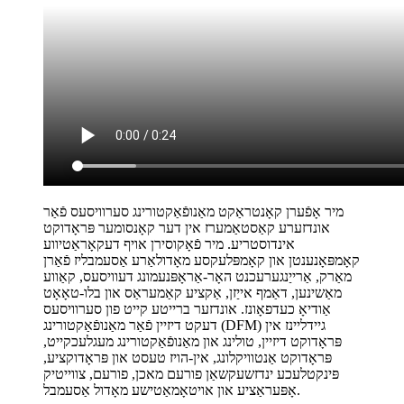
מיר אָפֿערן קאָנטראַקט מאַנופֿאַקטורינג סערוויסעס פֿאַר
אונדזערע קאַסטאַמערז אין דער קאָנסומער פּראָדוקט
אינדוסטריע. מיר פֿאָקוסירן אויף דעקאָראַטיווע
קאָמפּאָנענטן און קאָמפּלעקסע מאָדולאַרע אַסעמבליז פֿאַרן
מאַרק, אַרייַנגערעכנט האָר-אַראָפּנעמונג דעוויסעס, קאַווע
מאַשינען, דאַמף אייַזן, אַקציע קאַמעראַס און בלו-טאָאָט
אַודיאָ כעדפאָונז. אונדזער ברייטע קייט פון סערוויסעס
דעקט דיזיין פֿאַר מאַנופֿאַקטורינג (DFM) גיידליינז אין
פּראָדוקט דיזיין, טולינג און מאַנופֿאַקטורינג מעגלעכקייט,
פּראָדוקט אַנטוויקלונג, אין-הויז טעסט און פּראָדוקציע,
פּינקטלעכע ינדזשעקשאַן פורעם מאכן, פורעם, צווייטיק
אָפּעראַציע און אויטאָמאַטישע מאָדול אַסעמבל.