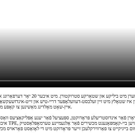
אינדוסטריעלע פּראָדוקטן פאָדערן שטענדיק
 און איז שטאָלץ מיט זיין זעלבסט-דעוועלאָפּעד דריי-טיש און זייט-אינדזשעקשאַ
איין-שאָט מאָלדינג מאַשינען צו קאָפּע מיט די באדערפענישן פון צוויי-שאָט און דריי-שאָט מאָלדינג פּראָצעסן.