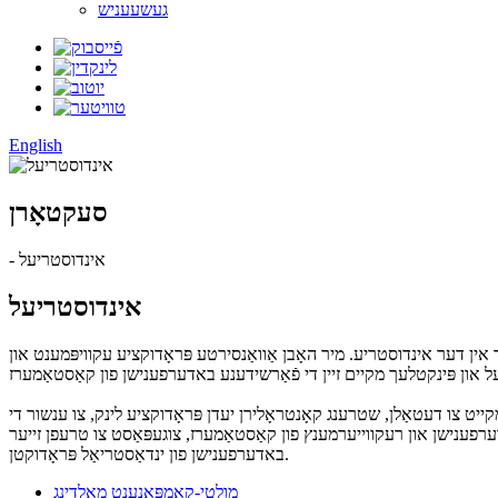
געשעעניש
English
סעקטאָרן
- אינדוסטריעל
אינדוסטריעל
ר אין דער אינדוסטריע. מיר האָבן אַוואַנסירטע פּראָדוקציע עקוויפּמענט און
מקייט צו דעטאַלן, שטרענג קאָנטראָלירן יעדן פּראָדוקציע לינק, צו ענשור די
דערפענישן און רעקווייערמענץ פון קאַסטאַמערז, צוגעפּאַסט צו טרעפן זייער
באדערפענישן פון ינדאַסטריאַל פּראָדוקטן.
מולטי-קאָמפּאָנענט מאָלדינג