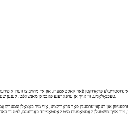
אינדוסטריעלע פּראָדוקטן פֿאַר קאַסטאַמערז, און איז מחויב צו ווערן אַ פירע
טעכנאָלאָגיע, ווי אויך אַן ערפאַרענע פאַכמאַן מאַנשאַפֿט, קענען שנעל און פּינקטלעך מקיים זיין די פֿאַרשידענע באדערפענישן פון קאַסטאַמערז.
רפענישן און רעקווייערמענץ פֿאַר פּראָדוקציע, אַזוי מיר באַצאָלן ופמערקזאַ
ט, מיר אויך צושטעלן קאַסטאַמערז מיט קאַסטאַמייזד באַדינונגס, לויט די בא