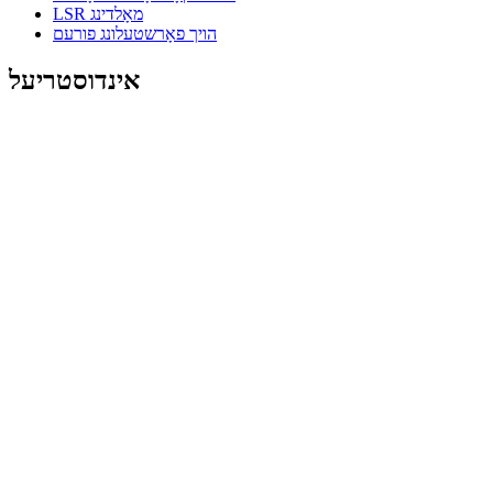
LSR מאָלדינג
הויך פאָרשטעלונג פורעם
אינדוסטריעל