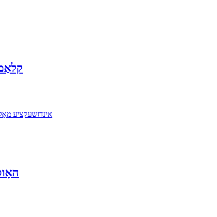
2k קל
אייגנשאפטן: 1.2K אינדזשעקציע מאָלדינג; 2. וואַסערפּרוף; 3. אַק
2k הא