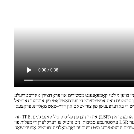
 שטאַרקע פּאָלימערן מיט ביליקע און שטאַרקע סטרוקטורן. מיט איבער 20 יאָר דערפאַרונג אין בויען מולטי-קאָמפּאָנענט מכשירים און פּראָדוצירן אינדוסטריעלע
ן סיסטעם וואָס אָפּטימיזירט די ווערסאַטילאַטי פון אונדזער נאָרמאַל
חוץ TPE, איז די נוצן פון פליסיק סיליקאָנע גומע (LSR) איבערמאָלדן טערמאָפּלאַסטיק געוואָרן אַ טרענד אין די לעצטע יאָרן פֿאַר אינדוסטריעלע פּראָדוקטן, ספּעציעל פֿאַר יענע אַפּליקאַציעס וואָס אַרבעטן אין
עקסטרעמע סביבות. ניט נויטיק צו דערקלערן די מעלות פון LSR איבער TPE, האָנגריטאַ איז באַהאַוונט אין בויען ביי-קאָמפּאָנענט מכשירים פֿאַר אַלגעמיינע טערמאָפּלאַסטיק + LSR אָדער LSR + LSR ווי אויך