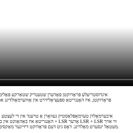
פּראָדוקטן, איז האָנגריטאַ ספּעציאַליזירט אין אָוווערמאָולדינג
מעטאַל ינסערט מאָלדינג. דאָס גיט דעם פּראָדוקט דיזיינער מאַקסימום בייגיקייט צו פאַרווירקלעכן זייער פּראָדוקט מיט די לאָואַסט פאָראויס מכשירים ינוועסטירונג מיט ווייניקער נאָך-מאָלדינג צווייטיק אַפּעריישאַנז.