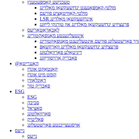
טעכנישע קאָמפּעטענץ
מולטי-קאָמפּאָנענט ינדזשעקשאַן מאָלדינג
מולטי-קאַוויטאַציע פורעם
LSR אינדזשעקשאַן מאָלדינג
פּרעציזיע ינדזשעקשאַן מאָלדינג און טורנקי לייזונג
לאַבאָראַטאָריעס
אינטעליגענטע מאַנופאַקטורינג
ויך פאָרשטעלונג פורעם אינטעליגענט מאַנופאַקטורינג
פּרעציזיע ינדזשעקשאַן מאָלדינג וואָרקשאָפּ
דיגיטאַלע פאַרוואַלטונג
פאַבריק אַרויסווייַזונג
@האָנגריטאַ
קאָנטאַקט אונדז
קומט מיט אונדז
דאַונלאָודן
פאַבריק טור
ESG
ESG
סביבה
סאציאל
פאַרוואַלטונג
פּאָליטיק
אויסגעצייכנטע פאָרשטעלונג
נייעס
נייעס