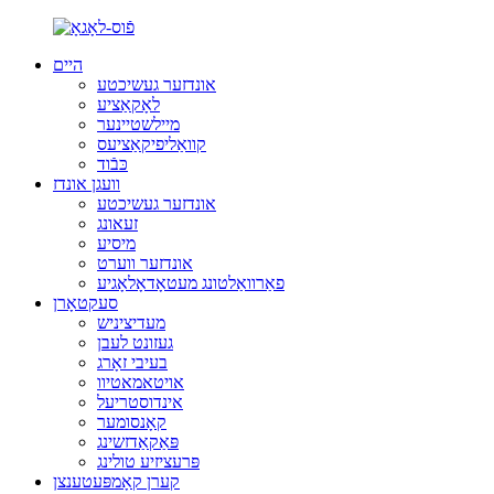
היים
אונדזער געשיכטע
לאָקאַציע
מיילשטיינער
קוואַליפיקאַציעס
כּבֿוד
וועגן אונדז
אונדזער געשיכטע
זעאונג
מיסיע
אונדזער ווערט
פאַרוואַלטונג מעטאָדאָלאָגיע
סעקטאָרן
מעדיציניש
געזונט לעבן
בעיבי זאָרג
אויטאמאטיוו
אינדוסטריעל
קאָנסומער
פּאַקאַדזשינג
פּרעציזיע טולינג
קערן קאָמפּעטענצן