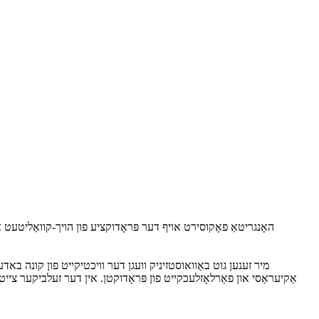
האָנגריטאַ פאָקוסירט אויף דער פּראָדוקציע פון ​​הויך-קוואַליטעט 
מיר זענען גוט באַוואוסטזיניק וועגן דער וויכטיקייט פון קונה באדע
אַקיעראַסי און פאַרלאָזלעכקייט פון פּראָדוקטן. אין דער זעלביקער ציי