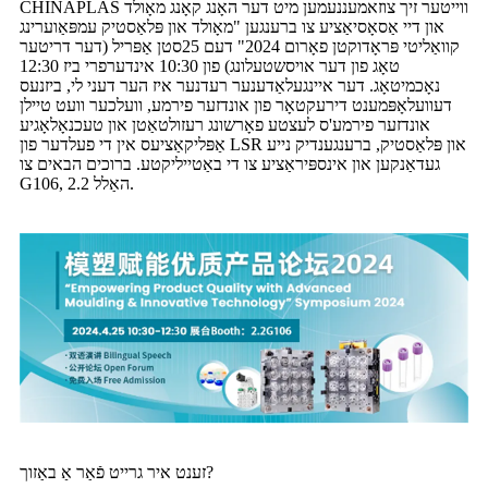
CHINAPLAS ווייטער זיך צוזאמעננעמען מיט דער האָנג קאָנג מאָולד
און דיי אַסאָסיאַציע צו ברענגען "מאָולד און פּלאַסטיק עמפּאַוערינג
קוואַליטי פּראָדוקטן פאָרום 2024" דעם 25סטן אַפּריל (דער דריטער
טאָג פון דער אויסשטעלונג) פון 10:30 אינדערפרי ביז 12:30
נאָכמיטאָג. דער איינגעלאַדענער רעדנער איז הער דעני לי, ביזנעס
דעוועלאָפּמענט דירעקטאָר פון אונדזער פירמע, וועלכער וועט טיילן
אונדזער פירמע'ס לעצטע פאָרשונג רעזולטאַטן און טעכנאָלאָגיע
אַפּליקאַציעס אין די פעלדער פון LSR און פּלאַסטיק, ברענגענדיק נייע
געדאַנקען און אינספּיראַציע צו די באַטייליקטע. ברוכים הבאים צו
G106, האַלל 2.2.
זענט איר גרייט פֿאַר אַ באַזוך?