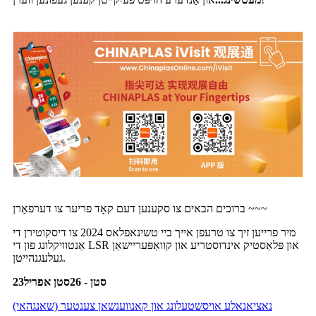
ברוכים הבאים צו סקענען דעם קאָד פריער צו דערפאַרן ~~~
מיר פרייען זיך צו טרעפן אייך ביי טשינאפלאס 2024 צו דיסקוטירן די
אַנטוויקלונג פון די LSR און פּלאַסטיק אינדוסטריע און קוואַפּעריישאַן
געלעגנהייטן.
23סטן - 26סטן אפריל
נאציאנאלע אויסשטעלונג און קאנווענשאן צענטער (שאנגהאי)