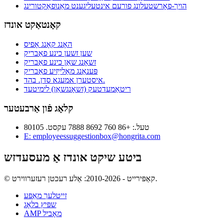
הויך-פאָרשטעלונג פורעם אינטעליגענט מאַנופאַקטורינג
קאָנטאַקט אונדז
האָנג קאָנג אָפיס
שען זשען כינע פאַבריק
זשאָנג שאַן כינע פאַבריק
פּענאַנג מאַלייַזיע פאַבריק
איסטערן אמעגא סדן. בהד.
ריטאַמעדטעק (זשאָנגשאַן) לימיטעד
קלאָג פֿון אַרבעטער
טעל.: +86 760 8692 7888 עקסט. 80105
E: employeessuggestionbox@hongrita.com
ביטע שיקט אונדז אַ מעסעדזש
© קאַפּירייט - 2010-2026: אַלע רעכטן רעזערווירט.
זייטלעך מאַפּע
שפּיץ בלאָג
AMP מאָביל