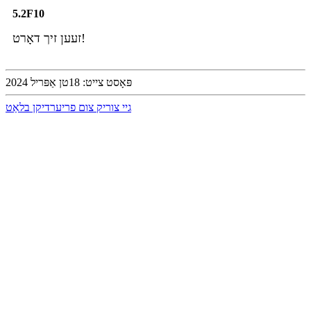
5.2F10
זעען זיך דאָרט!
פּאָסט צייט: 18טן אַפּריל 2024
גיי צוריק צום פריערדיקן בלאַט