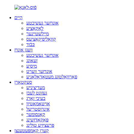
היים
אונדזער געשיכטע
לאָקאַציע
מיילשטיינער
קוואַליפיקאַציעס
כּבֿוד
וועגן אונדז
אונדזער געשיכטע
זעאונג
מיסיע
אונדזער ווערט
פאַרוואַלטונג מעטאָדאָלאָגיע
סעקטאָרן
מעדיציניש
געזונט לעבן
בעיבי זאָרג
אויטאמאטיוו
אינדוסטריעל
קאָנסומער
פּאַקאַדזשינג
פּרעציזיע טולינג
קערן קאָמפּעטענצן