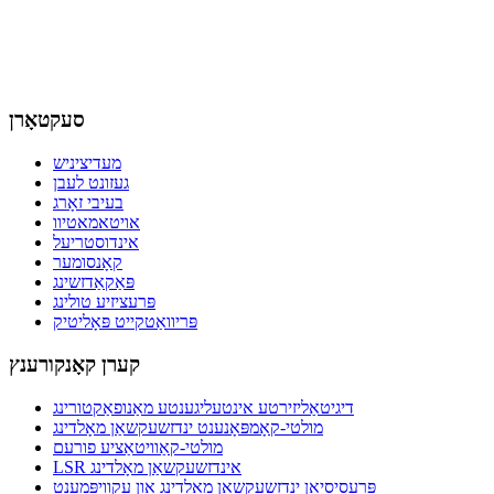
סעקטאָרן
מעדיציניש
געזונט לעבן
בעיבי זאָרג
אויטאמאטיוו
אינדוסטריעל
קאָנסומער
פּאַקאַדזשינג
פּרעציזיע טולינג
פּריוואַטקייט פּאָליטיק
קערן קאָנקורענץ
דיגיטאַליזירטע אינטעליגענטע מאַנופאַקטורינג
מולטי-קאָמפּאָנענט ינדזשעקשאַן מאָלדינג
מולטי-קאַוויטאַציע פורעם
LSR אינדזשעקשאַן מאָלדינג
פּרעסיסיאָן ינדזשעקשאַן מאָלדינג און עקוויפּמענט