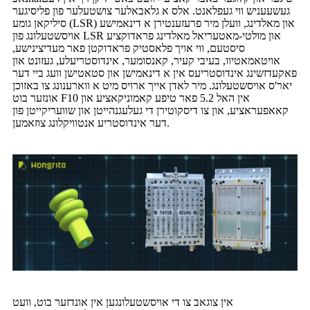
געשעעניש ווי געפלאנט. אלס א גלאבאלער צושטעלער פון פליסיגער
סיליקאן גומע (LSR) און מאלדינג, וועלן מיר פרעזענטירן א דינאמישע
אויסשטעלונג פון LSR און מולטי-מאטעריאל מאלדינג פראדוקציע
סיסטעם, ווי אויך פלאסטיק פראדוקטן פאר מעדיצינישע,
אויטאמאטיוו, בעיבי קעיר, קאנסומער, אינדוסטריעלע, געזונט און
פאקעדזשינג אינדוסטריעס אין א דינאמישן און סטאטישן וועג ביי דער
יאר'ס אויסשטעלונג. מיר לאדן אייך ארויס מיט א ווארענונג צו באזוכן
אונזער בוט F10 אין האל 5.2 פאר טיפע קאמוניקאציע און
קאאפעראציע, און צו דיסקוטירן די געלעגנהייטן און שוועריקייטן פון
דער אינדוסטריע אנטוויקלונג צוזאמען.
אין צוגאב צו די אויסשטעלונגען אין אונדזער בוט, וועט