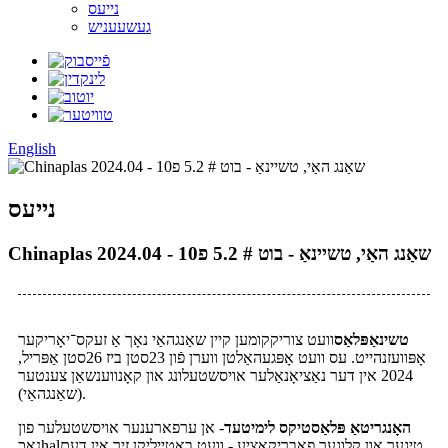
נייעס
געשעעניש
English
נייעס
Chinaplas 2024.04 - שאַנג האַי, טשיינאַ - בוט # 5.2 פ10
טשינאַפּלאַס
וועט צוריקקומען קיין שאַנגהאַי נאָך אַ זעקס־יאָריקער
אָפּוועזנהייט. עס וועט אָפּגעהאַלטן ווערן פֿון 23סטן ביז 26סטן אַפּריל,
2024 אין דער נאַציאָנאַלער אויסשטעלונג און קאָנווענשאַן צענטער
(שאַנגהאַי).
האָנגריטאַ פּלאַסטיקס לימיטעד
- אן ערפארענער אויסשטעלער פון
נאכhalטיגער און קלוגער פאבריקאציע - וועט באטייליקן זיך אין דעם