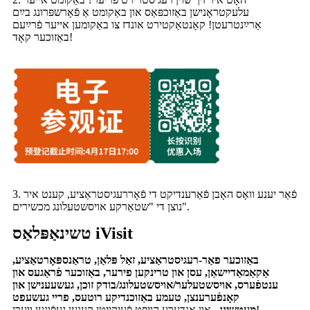
עלעקטראָנישן באַזוכפּאַס און באַקומט אַ פֿאָרשפּרונג בײַם
אַרײַנטרעטן! קאָנטאַקטירט אונדז צו באַקומען אייער פֿרײַעם
באַזוכער קאָד!
3. פֿאַר יענע וואָס האָבן פֿאַרענדיקט די פֿאָררעגיסטראַציע, קענט איר
נוצן די "שטאַרקע אויסשטעלונג מכשירים".
טשינאַפּלאַס iVisit
באַזוכער פאַר-רעגיסטראַציע, זאַל פּלאַן, טראַנספּאָרטאַציע,
אַקאַמאַדיישאַן, עסן און טרינקען פירער, באַזוכער פֿראַגעס און
ענטפֿערס, אויסשטעלער/אויסשטעלונג/בודק זוכן, געשעענישן און
קאָנפֿערענצן, טעמע באַזוכנדיקע רוטעס, פריי געשעפט
און אַנדערע הויפּט פֿעיִקייטן קענען געפֿונען ווערן!
מעטשינג...