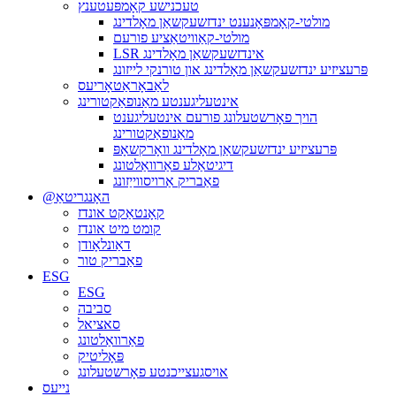
טעכנישע קאָמפּעטענץ
מולטי-קאָמפּאָנענט ינדזשעקשאַן מאָלדינג
מולטי-קאַוויטאַציע פורעם
LSR אינדזשעקשאַן מאָלדינג
פּרעציזיע ינדזשעקשאַן מאָלדינג און טורנקי לייזונג
לאַבאָראַטאָריעס
אינטעליגענטע מאַנופאַקטורינג
הויך פאָרשטעלונג פורעם אינטעליגענט
מאַנופאַקטורינג
פּרעציזיע ינדזשעקשאַן מאָלדינג וואָרקשאָפּ
דיגיטאַלע פאַרוואַלטונג
פאַבריק אַרויסווייַזונג
@האָנגריטאַ
קאָנטאַקט אונדז
קומט מיט אונדז
דאַונלאָודן
פאַבריק טור
ESG
ESG
סביבה
סאציאל
פאַרוואַלטונג
פּאָליטיק
אויסגעצייכנטע פאָרשטעלונג
נייעס