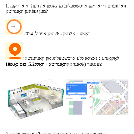
1. וואו ווערט די יאָריקע אויסשטעלונג געהאַלטן און ווען? ווי אַזוי קען
מען געפֿינען האָנגריטאַ?
דאַטע
：
23סטן - 26סטן אפריל, 2024
לאָקאַציע
：
נאציאנאלע אויסשטעלונג און קאנווענשאן
צענטער (שאנגהאי)
האָנגריטאַ - האַלל5.2, בוט נאָ.פ10
2. האָט איר זיך שוין רעגיסטרירט פריער? באַקומט אייער